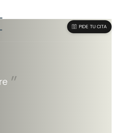
3 05 45 47
Dirección
C/Sanfeliu 56, Hospitalet de Ll.
PIDE TU CITA
re