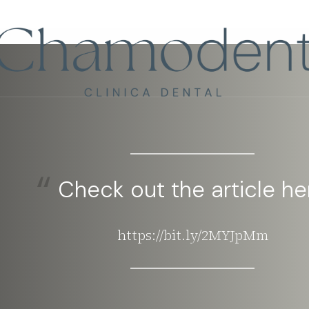
Llámanos
+34 61
Check out the article he
https://bit.ly/2MYJpMm